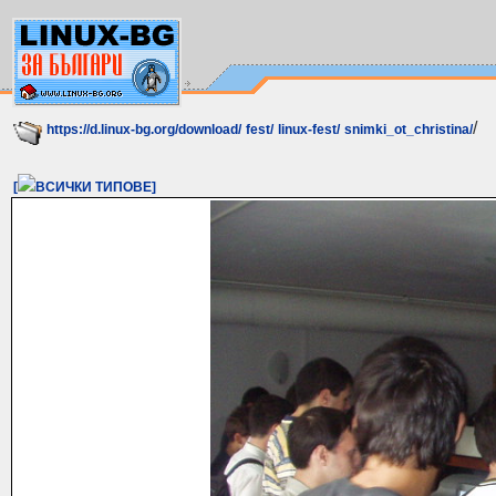
/
https://d.linux-bg.org/download/
fest/
linux-fest/
snimki_ot_christina/
[
ВСИЧКИ ТИПОВЕ]