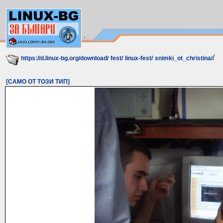
/
https://d.linux-bg.org/download/
fest/
linux-fest/
snimki_ot_christina/
[САМО ОТ ТОЗИ ТИП]